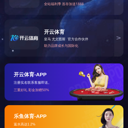
上一篇：
“满意消费长三角”行动
下一
半岛网页版登陆·（中国）官方网站年产彩印薄膜包装袋200吨技改项目环境影响评价信息公示
篇：
返回列表
?
COPYRIGHT ©
2026
半岛网页版登陆·（中国）官方网站 版权所有
All Right Reserved
京ICP证000000号
技术支持：
华顶网络